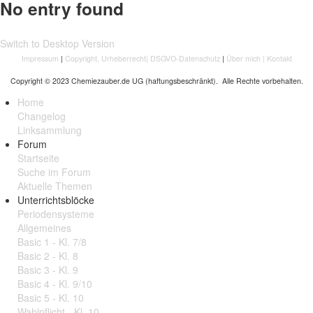
No entry found
Switch to Desktop Version
Impressum
|
Copyright, Urheberrecht
|
DSGVO-Datenschutz
|
Über mich
|
Kontakt
Copyright © 2023 Chemiezauber.de UG (haftungsbeschränkt). Alle Rechte vorbehalten.
Home
Changelog
Linksammlung
Forum
Startseite
Suche im Forum
Aktuelle Themen
Unterrichtsblöcke
Periodensysteme
Allgemeines
Basic 1 - Kl. 7/8
Basic 2 - Kl. 8
Basic 3 - Kl. 9
Basic 4 - Kl. 9/10
Basic 5 - Kl. 10
Wahlpflicht - Kl. 10