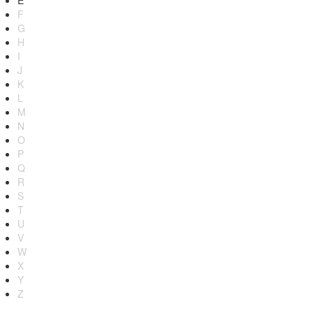
E
F
G
H
I
J
K
L
M
N
O
P
Q
R
S
T
U
V
W
X
Y
Z