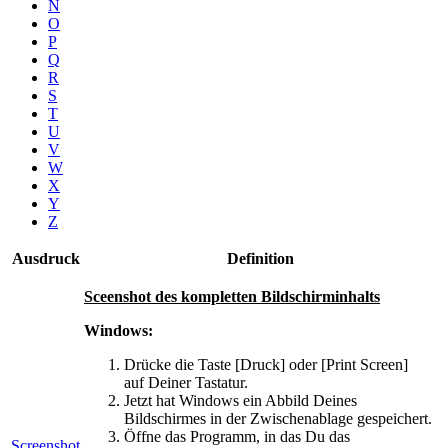
N
O
P
Q
R
S
T
U
V
W
X
Y
Z
Ausdruck
Definition
Sceenshot des kompletten Bildschirminhalts
Windows:
Drücke die Taste [Druck] oder [Print Screen]
auf Deiner Tastatur.
Jetzt hat Windows ein Abbild Deines
Bildschirmes in der Zwischenablage gespeichert.
Öffne das Programm, in das Du das
Screenshot