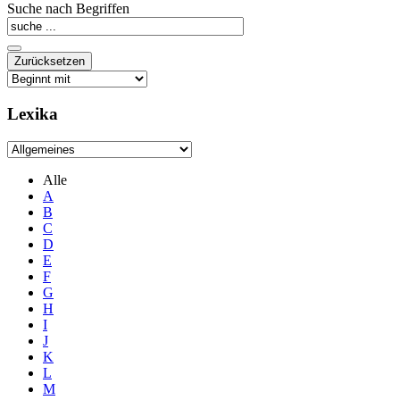
Suche nach Begriffen
Lexika
Alle
A
B
C
D
E
F
G
H
I
J
K
L
M