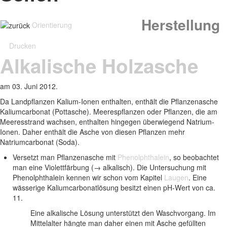
Herstellung
Orientierung
Drucken
Alkalische Holzasche
am
03. Juni 2012
.
Da Landpflanzen Kalium-Ionen enthalten, enthält die Pflanzenasche
Kaliumcarbonat (Pottasche). Meerespflanzen oder Pflanzen, die am
Meeresstrand wachsen, enthalten hingegen überwiegend Natrium-
Ionen. Daher enthält die Asche von diesen Pflanzen mehr
Natriumcarbonat (Soda).
Versetzt man Pflanzenasche mit
Phenolphthalein
, so beobachtet
man eine Violettfärbung (→ alkalisch). Die Untersuchung mit
Phenolphthalein kennen wir schon vom Kapitel
Laugen
. Eine
wässerige Kaliumcarbonatlösung besitzt einen pH-Wert von ca.
11.
Eine alkalische Lösung unterstützt den Waschvorgang. Im
Mittelalter hängte man daher einen mit Asche gefüllten