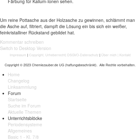
Färbung für Kalium-Ionen sehen.
Um reine Pottasche aus der Holzasche zu gewinnen, schlämmt man
die Asche auf, filtriert, dampft die Lösung ein bis sich ein weißer,
feinkristalliner Rückstand gebildet hat.
Kommentar schreiben
Switch to Desktop Version
Impressum
|
Copyright, Urheberrecht
|
DSGVO-Datenschutz
|
Über mich
|
Kontakt
Copyright © 2023 Chemiezauber.de UG (haftungsbeschränkt). Alle Rechte vorbehalten.
Home
Changelog
Linksammlung
Forum
Startseite
Suche im Forum
Aktuelle Themen
Unterrichtsblöcke
Periodensysteme
Allgemeines
Basic 1 - Kl. 7/8