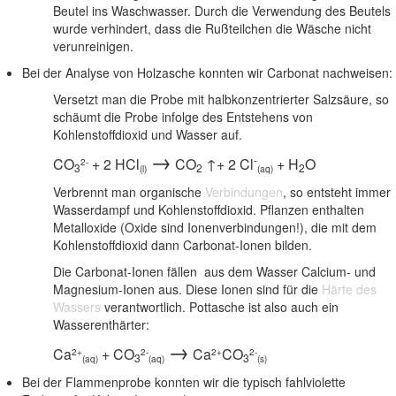
Beutel ins Waschwasser. Durch die Verwendung des Beutels
wurde verhindert, dass die Rußteilchen die Wäsche nicht
verunreinigen.
Bei der Analyse von Holzasche konnten wir Carbonat nachweisen:
Versetzt man die Probe mit halbkonzentrierter Salzsäure, so
schäumt die Probe infolge des Entstehens von
Kohlenstoffdioxid und Wasser auf.
→
-
CO
+ 2 HCl
CO
↑+ 2 Cl
+ H
O
2-
3
2
2
(l)
(aq)
Verbrennt man organische
Verbindungen
, so entsteht immer
Wasserdampf und Kohlenstoffdioxid. Pflanzen enthalten
Metalloxide (Oxide sind Ionenverbindungen!), die mit dem
Kohlenstoffdioxid dann Carbonat-Ionen bilden.
Die Carbonat-Ionen fällen aus dem Wasser Calcium- und
Magnesium-Ionen aus. Diese Ionen sind für die
Härte des
Wassers
verantwortlich. Pottasche ist also auch ein
Wasserenthärter:
→
Ca
+ CO
Ca
CO
2+
2-
2+
2-
3
3
(aq)
(aq)
(s)
Bei der Flammenprobe konnten wir die typisch fahlviolette