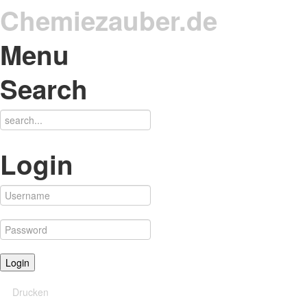
Chemiezauber.de
Menu
Search
Login
Drucken