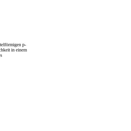
ntelförmigen p-
chkeit in einem
es