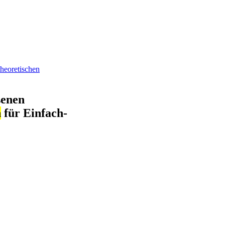
theoretischen
senen
n
für Einfach-