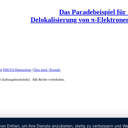
Das Paradebeispiel für 
Delokalisierung von π-Elektronen 
ht
|
DSGVO-Datenschutz
|
Über mich
|
Kontakt
(haftungsbeschränkt). Alle Rechte vorbehalten.
von Dritten, um ihre Dienste anzubieten, stetig zu verbessern und 