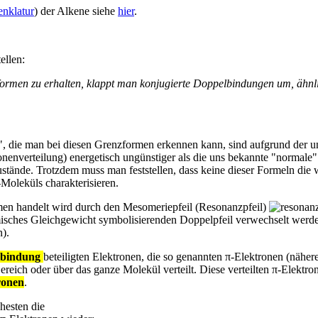
nklatur
) der Alkene siehe
hier
.
ellen:
rmen zu erhalten, klappt man konjugierte Doppelbindungen um, ähnl
", die man bei diesen Grenzformen erkennen kann, sind aufgrund der 
nenverteilung) energetisch ungünstiger als die uns bekannte "normale"
stände. Trotzdem muss man feststellen, dass keine dieser Formeln die 
Moleküls charakterisieren.
en handelt wird durch den Mesomeriepfeil (Resonanzpfeil)
misches Gleichgewicht symbolisierenden Doppelpfeil verwechselt werde
).
bindung
beteiligten Elektronen, die so genannten π-Elektronen (nähere
ereich oder über das ganze Molekül verteilt. Diese verteilten π-Elektr
tronen
.
hesten die