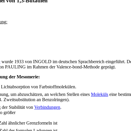
el von 1,3-Butadien
ung:
e
wurde 1933 von INGOLD im deutschen Sprachbereich eingeführt. De
von PAULING im Rahmen der Valence-bond-Methode geprägt.
ung der Mesomerie:
 Lichtabsorption von Farbstoffmolekülen.
nung, um abzuschätzen, an welchen Stellen eines
Moleküls
eine bestim
. Zweitsubstitution an Benzolringen).
der Stabilität von
Verbindungen
.
so größer
Zahl ähnlicher Grenzformeln ist
 Zahl der formalen Ladungen ist