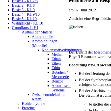
Mesomerie am Beispi
Basic 1 - Kl. 7/8
Basic 2 - Kl. 8
Basic 3 - Kl. 9
am
02. Juni 2012
.
Basic 4 - Kl. 9/10
Zunächst eine Begriffsklär
Basic 5 - Kl. 10
Wahlpflicht - Kl. 10
Grundkurs 1. HJ
Aufbau der Materie
Atommodelle
Atombindungen
(Modelle)
Kohlenstoffverbindungen
Der Begriff der
Mesomeri
Methan
Begriff Resonanz wurde 
Ethan
Ethen
Bedeutung bzw. Anwend
Ethin
Butadien /
Bei der Deutung der
Mesomerie
Bei der Synthesepla
Benzol
erfolgen können (z.B
Aromatische
Systeme
Bei der Abschätzung 
Zwischenmolekulare
Die Stabilität ist um
Kräfte
Kohlenhydrate
Je größer die 
Proteine
Je kleiner die