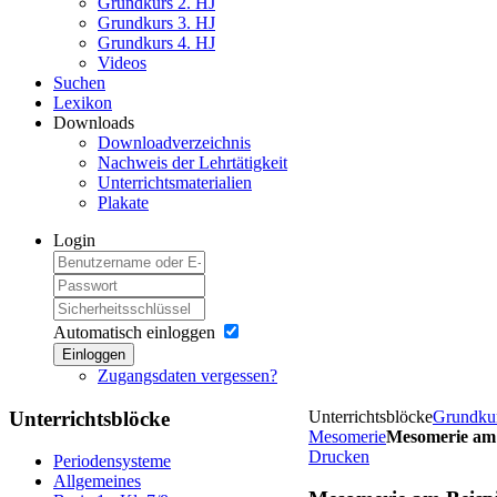
Grundkurs 2. HJ
Grundkurs 3. HJ
Grundkurs 4. HJ
Videos
Suchen
Lexikon
Downloads
Downloadverzeichnis
Nachweis der Lehrtätigkeit
Unterrichtsmaterialien
Plakate
Login
Automatisch einloggen
Einloggen
Zugangsdaten vergessen?
Unterrichtsblöcke
Unterrichtsblöcke
Grundkur
Mesomerie
Mesomerie am 
Drucken
Periodensysteme
Allgemeines