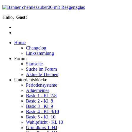
Hallo,
Gast!
Home
Changelog
Linksammlung
Forum
Startseite
Suche im Forum
Aktuelle Themen
Unterrichtsblöcke
Periodensysteme
Allgemeines
Basic 1 - Kl. 7/8
Basic 2 - Kl. 8
Basic 3 - Kl. 9
Basic 4 - Kl. 9/10
Basic 5 - Kl. 10
Wahlpflicht - Kl. 10
Grundkurs 1. HJ