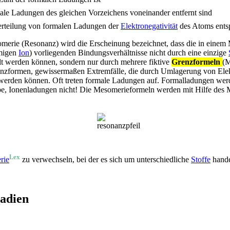
male Ladungen des gleichen Vorzeichens voneinander entfernt sind
erteilung von formalen Ladungen der
Elektronegativität
des Atoms entsp
merie (Resonanz) wird die Erscheinung bezeichnet, dass die in einem 
migen
Ion
) vorliegenden Bindungsverhältnisse nicht durch eine einzige
llt werden können, sondern nur durch mehrere fiktive
Grenzformeln
(M
nzformen, gewissermaßen Extremfälle, die durch Umlagerung von Ele
 werden können. Oft treten formale Ladungen auf. Formalladungen wer
be, Ionenladungen nicht! Die Mesomerieformeln werden mit Hilfe des 
Lex
rie
zu verwechseln, bei der es sich um unterschiedliche
Stoffe
hande
tadien