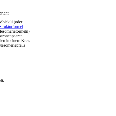
richt
Molekül (oder
Strukturformel
esomerieformeln)
ktronenpaaren
den in einem Kreis
Mesomeriepfeils
lt.