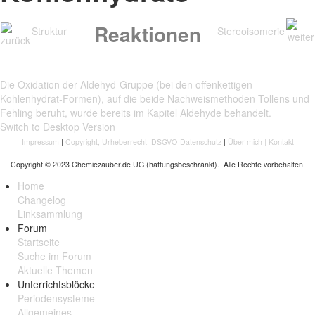
Reaktionen
Struktur
Stereoisomerie
Die Oxidation der Aldehyd-Gruppe (bei den offenkettigen
Kohlenhydrat-Formen), auf die beide Nachweismethoden Tollens und
Fehling beruht, wurde bereits im Kapitel Aldehyde behandelt.
Switch to Desktop Version
Impressum
|
Copyright, Urheberrecht
|
DSGVO-Datenschutz
|
Über mich
|
Kontakt
Copyright © 2023 Chemiezauber.de UG (haftungsbeschränkt). Alle Rechte vorbehalten.
Home
Changelog
Linksammlung
Forum
Startseite
Suche im Forum
Aktuelle Themen
Unterrichtsblöcke
Periodensysteme
Allgemeines