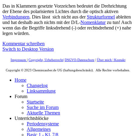
Das in Klammern gesetzte Vorzeichen bedeutet die Drehrichtung
der Ebene des polarisierten Lichtes durch die optisch aktiven
Verbindungen
. Dies lässt sich nicht aus der
Strukturformel
ableiten
und hat deshalb auch nichts mit der D/L-
Nomenklatur
zu tun! Auch
wenn das die Begriffe linksdrehend (-) oder rechtsdrehend (+) nahe
legen würden.
Kommentar schreiben
Switch to Desktop Version
Impressum
|
Copyright, Urheberrecht
|
DSGVO-Datenschutz
|
Über mich
|
Kontakt
Copyright © 2023 Chemiezauber.de UG (haftungsbeschränkt). Alle Rechte vorbehalten.
Home
Changelog
Linksammlung
Forum
Startseite
Suche im Forum
Aktuelle Themen
Unterrichtsblöcke
Periodensysteme
Allgemeines
Basic 1 - Kl. 7/8