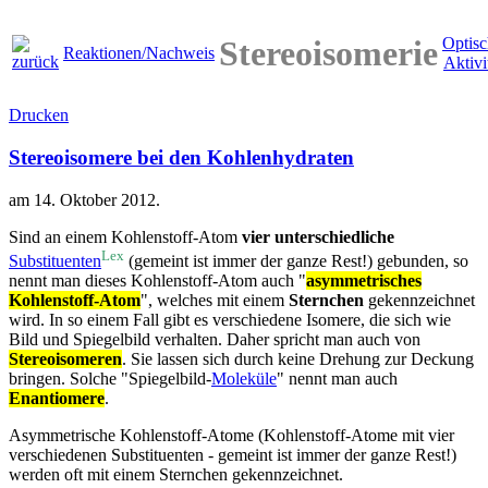
Stereoisomerie
Optisc
Reaktionen/Nachweis
Aktivi
Drucken
Stereoisomere bei den Kohlenhydraten
am
14. Oktober 2012
.
Sind an einem Kohlenstoff-Atom
vier unterschiedliche
Lex
Substituenten
(gemeint ist immer der ganze Rest!) gebunden, so
nennt man dieses Kohlenstoff-Atom auch "
asymmetrisches
Kohlenstoff-Atom
", welches mit einem
Sternchen
gekennzeichnet
wird. In so einem Fall gibt es verschiedene Isomere, die sich wie
Bild und Spiegelbild verhalten. Daher spricht man auch von
Stereoisomeren
. Sie lassen sich durch keine Drehung zur Deckung
bringen. Solche "Spiegelbild-
Moleküle
" nennt man auch
Enantiomere
.
Asymmetrische Kohlenstoff-Atome (Kohlenstoff-Atome mit vier
verschiedenen Substituenten - gemeint ist immer der ganze Rest!)
werden oft mit einem Sternchen gekennzeichnet.