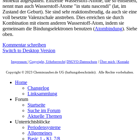
Molekül abgespalten. Einzelne Wasserstoff-Atome, die so entstehen,
nennt man auch Wasserstoff-Atome "in statu nascendi" (lat, im
Zustand der Geburt). Sie sind sehr reaktionsfreudig, da auch sie eine
voll besetzte Valenzschale anstreben. Dies erreichen sie durch
Kombination mit einem anderen Wasserstoff-Atom, indem sie
gemeinsam die Bindungselektronen benutzen (
Atombindung
). Siehe
oben.
Kommentar schreiben
Switch to Desktop Version
Impressum
|
Copyright, Urheberrecht
|
DSGVO-Datenschutz
|
Über mich
|
Kontakt
Copyright © 2023 Chemiezauber.de UG (haftungsbeschränkt). Alle Rechte vorbehalten.
Home
Changelog
Linksammlung
Forum
Startseite
Suche im Forum
Aktuelle Themen
Unterrichtsblöcke
Periodensysteme
Allgemeines
Basic 1 - Kl. 7/8