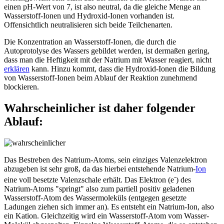
einen pH-Wert von 7, ist also neutral, da die gleiche Menge an
Wasserstoff-Ionen und Hydroxid-Ionen vorhanden ist.
Offensichtlich neutralisieren sich beide Teilchenarten.
Die Konzentration an Wasserstoff-Ionen, die durch die
Autoprotolyse des Wassers gebildet werden, ist dermaßen gering,
dass man die Heftigkeit mit der Natrium mit Wasser reagiert, nicht
erklären
kann. Hinzu kommt, dass die Hydroxid-Ionen die Bildung
von Wasserstoff-Ionen beim Ablauf der Reaktion zunehmend
blockieren.
Wahrscheinlicher ist daher folgender
Ablauf:
Das Bestreben des Natrium-Atoms, sein einziges Valenzelektron
abzugeben ist sehr groß, da das hierbei entstehende Natrium-
Ion
-
eine voll besetzte Valenzschale erhält. Das Elektron (e
) des
Natrium-Atoms "springt" also zum partiell positiv geladenen
Wasserstoff-Atom des Wassermoleküls (entgegen gesetzte
Ladungen ziehen sich immer an). Es entsteht ein Natrium-Ion, also
ein Kation. Gleichzeitig wird ein Wasserstoff-Atom vom Wasser-