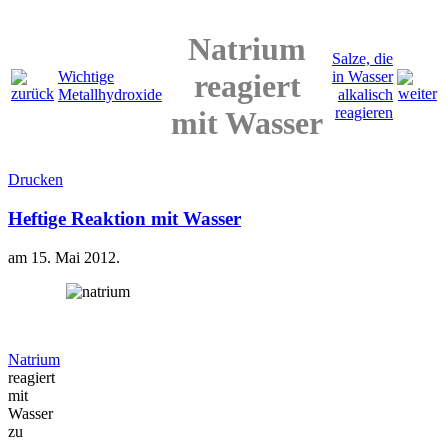
Natrium
Salze, die
reagiert
Wichtige
in Wasser
Metallhydroxide
alkalisch
reagieren
mit Wasser
Drucken
Heftige Reaktion mit Wasser
am
15. Mai 2012
.
Natrium
reagiert
mit
Wasser
zu