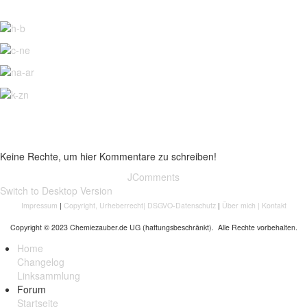
Keine Rechte, um hier Kommentare zu schreiben!
JComments
Switch to Desktop Version
Impressum
|
Copyright, Urheberrecht
|
DSGVO-Datenschutz
|
Über mich
|
Kontakt
Copyright © 2023 Chemiezauber.de UG (haftungsbeschränkt). Alle Rechte vorbehalten.
Home
Changelog
Linksammlung
Forum
Startseite