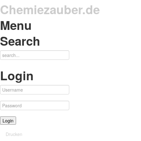
Chemiezauber.de
Menu
Search
Login
Drucken