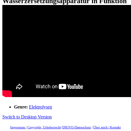
Wasserzersetzungsapparatur in Funktion
Genre:
Elektrolysen
Switch to Desktop Version
Impressum
|
Copyright, Urheberrecht
|
DSGVO-Datenschutz
|
Über mich
|
Kontakt